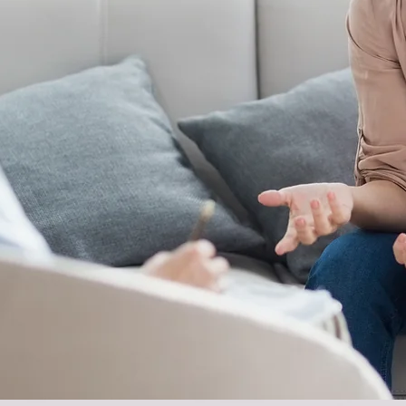
在滋润下从黑暗和绝望中走
份子.无论是哪种方式,您
,健康快乐地奔向幸福.
的生活经历和体验当中获
的信息和莫大的支持.您
独,而变得充实有归