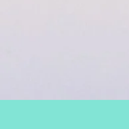
在
您
重