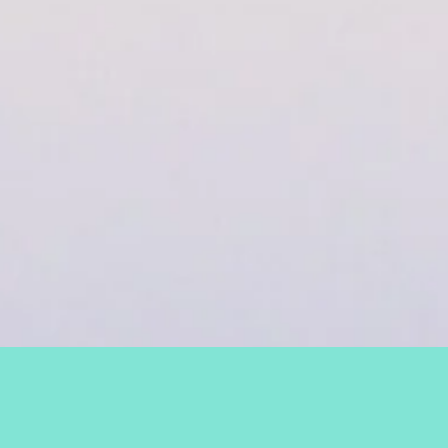
启程心理的服务
启程心理，我们提供保密的专业心理咨询和辅导服务呵护您的心灵，
心灵的需要。您不在感到孤独无助。焦虑抑郁如乌云般散去，破裂的
现阳光和希望。那些久久纠缠着您的不良习惯，比如易怒发火、吸烟
瘾等都会和您永别。您将获得心灵的重生，获得幸福的人生。