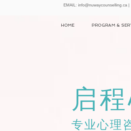
EMAIL:
info@nuwaycounselling.ca
|
HOME
PROGRAM & SER
启程
专业心理