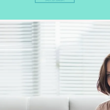
人辅导服务
关系及团体辅
的服务当中,我们将依照您心
也许您与您的伴侣\家人一
子策划"个人定制服务".您
也许您是团体咨询或者课