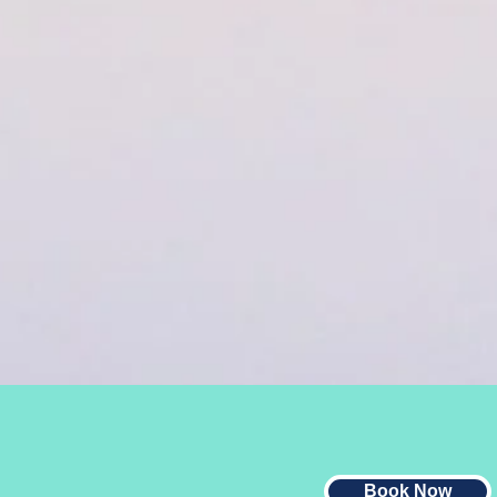
满足
关系
、上
Book Now